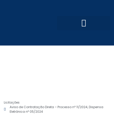
Convênios e Parcerias
Processo Seletivo Simplificado
Licitações
Aviso de Contratação Direta – Processo nº 11/2024, Dispensa
Eletrônica nº 05/2024