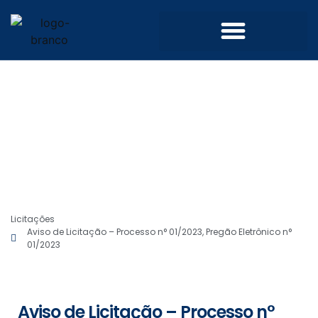
Convênios e Parcerias
Processo Seletivo Simplificado
Licitações
Aviso de Licitação – Processo n° 01/2023, Pregão Eletrônico n°
01/2023
Aviso de Licitação – Processo n°