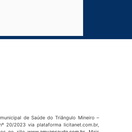
rmunicipal de Saúde do Triângulo Mineiro –
 20/2023 via plataforma licitanet.com.br,
dos no site
www.amvapsaude.com.br
. Mais