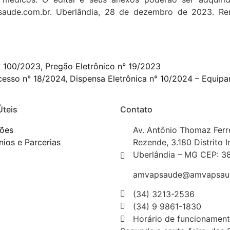
ude.com.br. Uberlândia, 28 de dezembro de 2023. Rena
° 100/2023, Pregão Eletrônico n° 19/2023
cesso n° 18/2024, Dispensa Eletrônica n° 10/2024 – Equip
Úteis
Contato
ções
Av. Antônio Thomaz Ferr
ios e Parcerias
Rezende, 3.180 Distrito I
Uberlândia – MG CEP: 3
amvapsaude@amvapsaud
(34) 3213-2536
(34) 9 9861-1830
Horário de funcionament