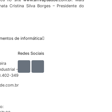
ta Cristina Silva Borges – Presidente do
amentos de informática
Redes Sociais
eira
ndustrial –
8.402-349
e.com.br
o: