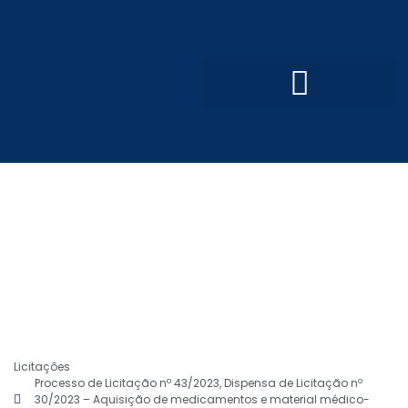
Convênios e Parcerias
Processo Seletivo Simplificado
Licitações
Processo de Licitação nº 43/2023, Dispensa de Licitação nº
30/2023 – Aquisição de medicamentos e material médico-