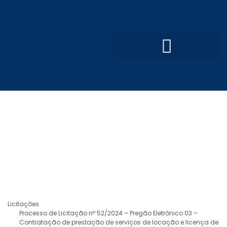
Convênios e Parcerias
Processo Seletivo Simplificado
Licitações
Processo de Licitação nº 52/2024 – Pregão Eletrônico 03 –
Contratação de prestação de serviços de locação e licença de