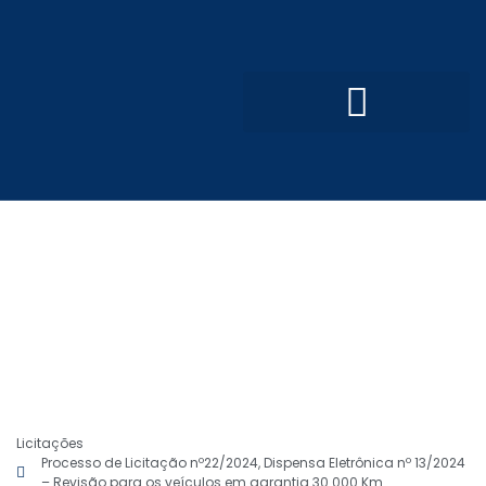
Convênios e Parcerias
Processo Seletivo Simplificado
Licitações
Processo de Licitação nº22/2024, Dispensa Eletrônica nº 13/2024
– Revisão para os veículos em garantia 30.000 Km