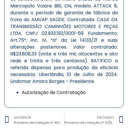
Marcopolo Volare B8L ON, modelo ATTACK 8,
durante o período de garantia de fábrica da
frota do AMVAP SAÚDE. Contratada:
CASA DA
TRANSMISSÃO CAMINHÕES MOTORES E PEÇAS
LTDA
, CNPJ 02.933.193/0001-69. Fundamento:
Art.75º, inc. IV, “a” da Lei 14133/21 e suas
alterações posteriores. Valor contratado:
R$23.808,33 (vinte e três mil, oitocentos e oito
reais e trinta e três centavos). RATIFICO a
referida dispensa para produção da eficácia
necessária. Uberlândia, 10 de Julho de 2024.
Lindomar Amaro Borges – Presidente.
Autorização de Contratação
ANTERIOR
PRÓXIMO
Processo de Licitação nº 40/2024, Dispensa eletrônica nº 27/2024 – Aquisição de materiais de copa e cozinha, limpeza e expediente.
Processo de Licitação nº 37/2024 – Credenciamento Público nº08 – Contratação de Consultas de Neuropediatria e Gastropediatria