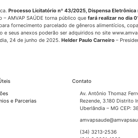
ica.
Processo Licitatório nº 43/2025, Dispensa Eletrônica
iro – AMVAP SAÚDE torna público que
fará realizar no dia
 para fornecimento parcelado de gêneros alimentícios, co
ão e seus anexos poderão ser adquiridos no site www.amva
dia, 24 de junho de 2025.
Helder Paulo Carneiro
– Presid
Úteis
Contato
ções
Av. Antônio Thomaz Ferr
ios e Parcerias
Rezende, 3.180 Distrito I
Uberlândia – MG CEP: 3
amvapsaude@amvapsaud
(34) 3213-2536