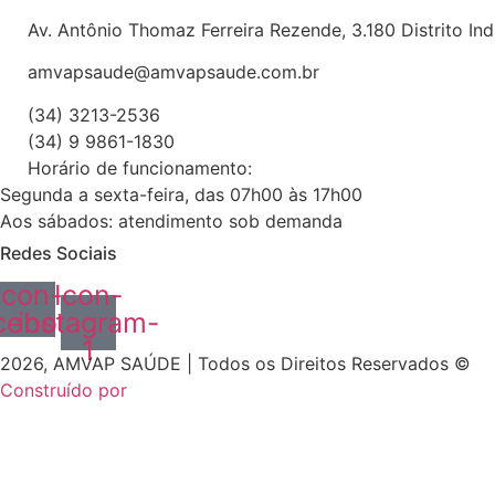
Av. Antônio Thomaz Ferreira Rezende, 3.180 Distrito In
amvapsaude@amvapsaude.com.br
(34) 3213-2536
(34) 9 9861-1830
Horário de funcionamento:
Segunda a sexta-feira, das 07h00 às 17h00
Aos sábados: atendimento sob demanda
Redes Sociais
Icon-
Icon-
cebook
instagram-
1
2026, AMVAP SAÚDE | Todos os Direitos Reservados ©
Construído por