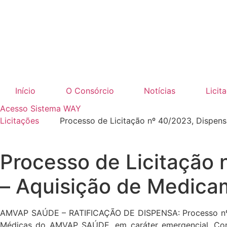
Ir
para
o
conteúdo
Início
O Consórcio
Notícias
Licit
Acesso Sistema WAY
Licitações
Processo de Licitação nº 40/2023, Dispen
Processo de Licitação 
– Aquisição de Medica
AMVAP SAÚDE – RATIFICAÇÃO DE DISPENSA: Processo nº 40
Médicas do AMVAP SAÚDE, em caráter emergencial. Contr