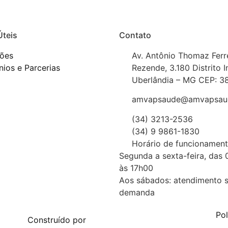
Úteis
Contato
ções
Av. Antônio Thomaz Ferr
ios e Parcerias
Rezende, 3.180 Distrito I
Uberlândia – MG CEP: 3
amvapsaude@amvapsaud
(34) 3213-2536
(34) 9 9861-1830
Horário de funcionament
Segunda a sexta-feira, das
às 17h00
Aos sábados: atendimento 
demanda
Pol
Construído por