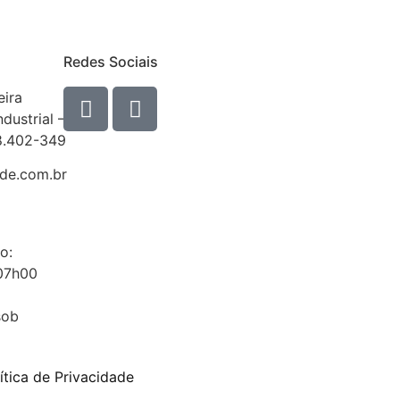
Redes Sociais
eira
ndustrial –
8.402-349
e.com.br
o:
 07h00
sob
ítica de Privacidade