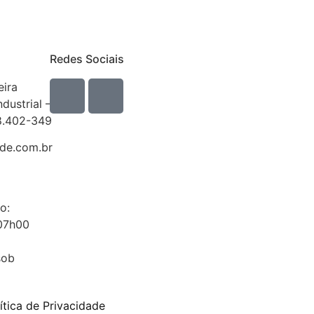
Redes Sociais
eira
ndustrial –
8.402-349
e.com.br
o:
 07h00
sob
ítica de Privacidade