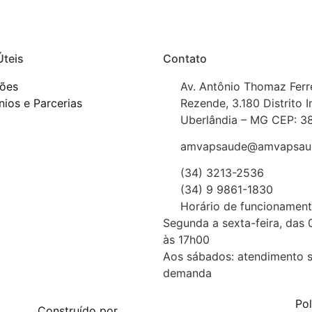
Úteis
Contato
ções
Av. Antônio Thomaz Ferr
ios e Parcerias
Rezende, 3.180 Distrito I
Uberlândia – MG CEP: 3
amvapsaude@amvapsaud
(34) 3213-2536
(34) 9 9861-1830
Horário de funcionament
Segunda a sexta-feira, das
às 17h00
Aos sábados: atendimento 
demanda
Pol
Construído por