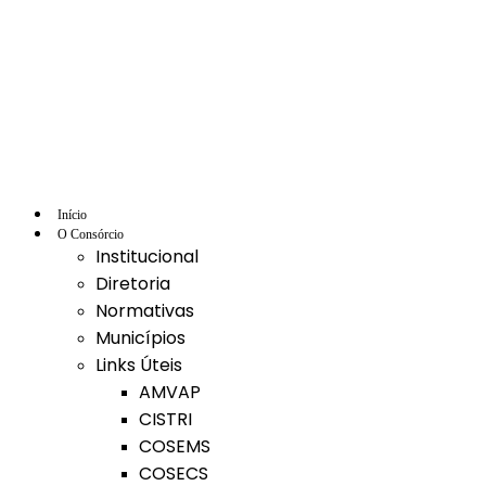
Ir
para
o
conteúdo
Início
O Consórcio
Institucional
Diretoria
Normativas
Municípios
Links Úteis
AMVAP
CISTRI
COSEMS
COSECS