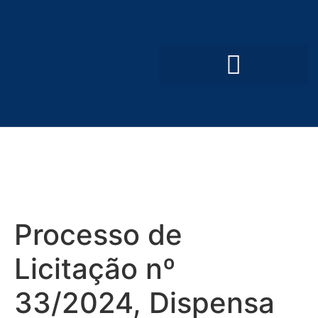
Convênios e Parcerias
Processo Seletivo Simplificado
Processo de
Licitação nº
33/2024, Dispensa