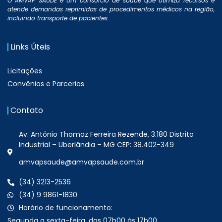
O AMVAP SAÚDE é um consórcio de saúde que otimiza recursos e
atende demandas reprimidas de procedimentos médicos na região,
incluindo transporte de pacientes.
Links Úteis
Licitações
Convênios e Parcerias
Contato
Av. Antônio Thomaz Ferreira Rezende, 3.180 Distrito
Industrial – Uberlândia – MG CEP: 38.402-349
amvapsaude@amvapsaude.com.br
(34) 3213-2536
(34) 9 9861-1830
Horário de funcionamento:
Segunda a sexta-feira, das 07h00 às 17h00