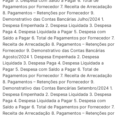
Pagar 5. Despesa com Saldo a Pagar 6. Total de
Pagamentos por Fornecedor 7. Receita de Arrecadação
8. Pagamentos – Retenções por Fornecedor 9.
Demonstrativo das Contas Bancárias Julho/2024 1.
Despesa Empenhada 2. Despesa Liquidada 3. Despesa
Paga 4. Despesa Liquidada a Pagar 5. Despesa com
Saldo a Pagar 6. Total de Pagamentos por Fornecedor 7.
Receita de Arrecadação 8. Pagamentos – Retenções por
Fornecedor 9. Demonstrativo das Contas Bancárias
Agosto/2024 1. Despesa Empenhada 2. Despesa
Liquidada 3. Despesa Paga 4. Despesa Liquidada a
Pagar 5. Despesa com Saldo a Pagar 6. Total de
Pagamentos por Fornecedor 7. Receita de Arrecadação
8. Pagamentos – Retenções por Fornecedor 9.
Demonstrativo das Contas Bancárias Setembro/2024 1.
Despesa Empenhada 2. Despesa Liquidada 3. Despesa
Paga 4. Despesa Liquidada a Pagar 5. Despesa com
Saldo a Pagar 6. Total de Pagamentos por Fornecedor 7.
Receita de Arrecadação 8. Pagamentos – Retenções por