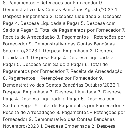
8. Pagamentos – Retenções por Fornecedor 9.
Demonstrativo das Contas Bancárias Agosto/2023 1.
Despesa Empenhada 2. Despesa Liquidada 3. Despesa
Paga 4. Despesa Liquidada a Pagar 5. Despesa com
Saldo a Pagar 6. Total de Pagamentos por Fornecedor 7.
Receita de Arrecadação 8. Pagamentos – Retenções por
Fornecedor 9. Demonstrativo das Contas Bancárias
Setembro/2023 1. Despesa Empenhada 2. Despesa
Liquidada 3. Despesa Paga 4. Despesa Liquidada a
Pagar 5. Despesa com Saldo a Pagar 6. Total de
Pagamentos por Fornecedor 7. Receita de Arrecadação
8. Pagamentos – Retenções por Fornecedor 9.
Demonstrativo das Contas Bancárias Outubro/2023 1.
Despesa Empenhada 2. Despesa Liquidada 3. Despesa
Paga 4. Despesa Liquidada a Pagar 5. Despesa com
Saldo a Pagar 6. Total de Pagamentos por Fornecedor 7.
Receita de Arrecadação 8. Pagamentos – Retenções por
Fornecedor 9. Demonstrativo das Contas Bancárias
Novembro/2023 1. Despesa Empenhada 2. Despesa