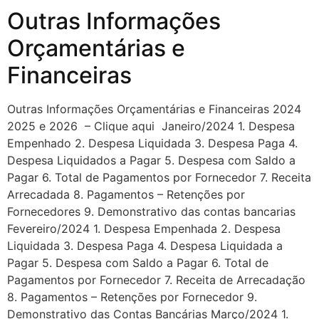
Outras Informações
Orçamentárias e
Financeiras
Outras Informações Orçamentárias e Financeiras 2024
2025 e 2026 – Clique aqui Janeiro/2024 1. Despesa
Empenhado 2. Despesa Liquidada 3. Despesa Paga 4.
Despesa Liquidados a Pagar 5. Despesa com Saldo a
Pagar 6. Total de Pagamentos por Fornecedor 7. Receita
Arrecadada 8. Pagamentos – Retenções por
Fornecedores 9. Demonstrativo das contas bancarias
Fevereiro/2024 1. Despesa Empenhada 2. Despesa
Liquidada 3. Despesa Paga 4. Despesa Liquidada a
Pagar 5. Despesa com Saldo a Pagar 6. Total de
Pagamentos por Fornecedor 7. Receita de Arrecadação
8. Pagamentos – Retenções por Fornecedor 9.
Demonstrativo das Contas Bancárias Março/2024 1.