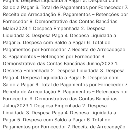
Paga 4. Despesa Liquidada a Pagar 5. Despesa com
Saldo a Pagar 6. Total de Pagamentos por Fornecedor 7.
Receita de Arrecadação 8. Pagamentos – Retenções por
Fornecedor 9. Demonstrativo das Contas Bancárias
Maio/2023 1. Despesa Empenhada 2. Despesa
Liquidada 3. Despesa Paga 4. Despesa Liquidada a
Pagar 5. Despesa com Saldo a Pagar 6. Total de
Pagamentos por Fornecedor 7. Receita de Arrecadação
8. Pagamentos – Retenções por Fornecedor 9.
Demonstrativo das Contas Bancárias Junho/2023 1.
Despesa Empenhada 2. Despesa Liquidada 3. Despesa
Paga 4. Despesa Liquidada a Pagar 5. Despesa com
Saldo a Pagar 6. Total de Pagamentos por Fornecedor 7.
Receita de Arrecadação 8. Pagamentos – Retenções por
Fornecedor 9. Demonstrativo das Contas Bancárias
Julho/2023 1. Despesa Empenhada 2. Despesa
Liquidada 3. Despesa Paga 4. Despesa Liquidada a
Pagar 5. Despesa com Saldo a Pagar 6. Total de
Pagamentos por Fornecedor 7. Receita de Arrecadação