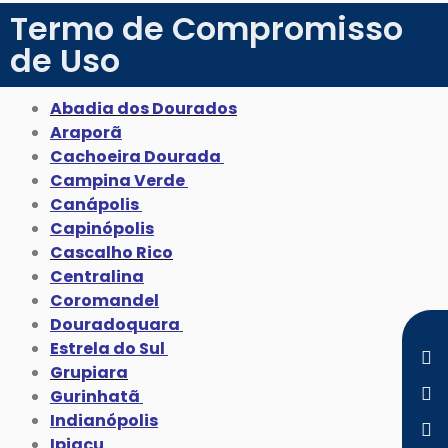
Termo de Compromisso
de Uso
Abadia dos Dourados
Araporã
Cachoeira Dourada
Campina Verde
Canápolis
Capinópolis
Cascalho Rico
Centralina
Coromandel
Douradoquara
Estrela do Sul
Grupiara
Gurinhatã
Indianópolis
Ipiaçu