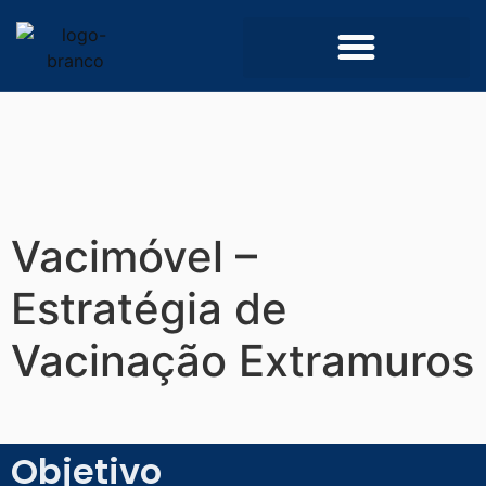
Convênios e Parcerias
Processo Seletivo Simplificado
Vacimóvel –
Estratégia de
Vacinação Extramuros
Objetivo