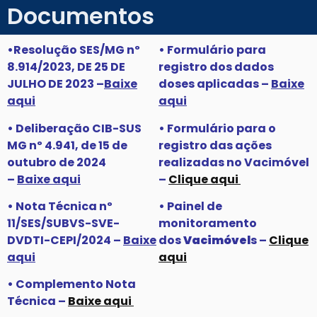
Documentos
•Resolução SES/MG nº
• Formulário para
8.914/2023, DE 25 DE
registro dos dados
JULHO DE 2023 –
Baixe
doses aplicadas –
Baixe
aqui
aqui
• Deliberação CIB-SUS
• Formulário para o
MG nº 4.941, de 15 de
registro das ações
outubro de 2024
realizadas no Vacimóvel
–
Baixe aqui
–
Clique aqui
• Nota Técnica nº
• Painel de
11/SES/SUBVS-SVE-
monitoramento
DVDTI-CEPI/2024 –
Baixe
dos
Vacimóvel
s –
Clique
aqui
aqui
• Complemento Nota
Técnica –
Baixe aqui