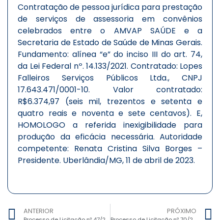
Contratação de pessoa jurídica para prestação
de serviços de assessoria em convênios
celebrados entre o AMVAP SAÚDE e a
Secretaria de Estado de Saúde de Minas Gerais.
Fundamento: alínea “e” do inciso III do art. 74,
da Lei Federal nº. 14.133/2021. Contratado: Lopes
Falleiros Serviços Públicos Ltda., CNPJ
17.643.471/0001-10. Valor contratado:
R$6.374,97 (seis mil, trezentos e setenta e
quatro reais e noventa e sete centavos). E,
HOMOLOGO a referida inexigibilidade para
produção da eficácia necessária. Autoridade
competente: Renata Cristina Silva Borges –
Presidente. Uberlândia/MG, 11 de abril de 2023.
ANTERIOR
PRÓXIMO
Processo de Licitação nº 47/2023, Dispensa de Licitação nº 33/2023 – Reformulação do site AMVAP SAÚDE
Processo de Licitação nº 70/2023, Dispensa de Licitação nº 47/2023 – Manutenção dos veículos