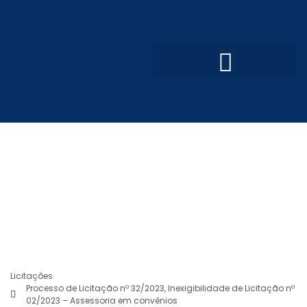
Convênios e Parcerias
Processo Seletivo Simplificado
Licitações
Processo de Licitação nº 32/2023, Inexigibilidade de Licitação nº
02/2023 – Assessoria em convênios