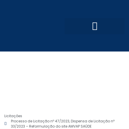
Convênios e Parcerias
Processo Seletivo Simplificado
Licitações
Processo de Licitação nº 47/2023, Dispensa de Licitação nº
33/2023 – Reformulação do site AMVAP SAÚDE