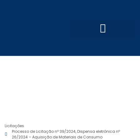
Convênios e Parcerias
Processo Seletivo Simplificado
Licitações
Processo de Licitação nº 39/2024, Dispensa eletrônica nº
26/2024 – Aquisição de Materiais de Consumo