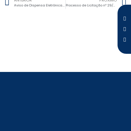
ANTERIOR
PRÓXIMO
Aviso de Dispensa Eletrônica. Processo nº 32/2024, Dispensa Eletrônica nº 21/2024 – Aquisição de materiais médico-hospitalares
Processo de Licitação nº 29/2024, Dispensa Eletrônica nº 18 – Convênio odontológico e seguro de vida